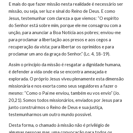
E mais do que fazer missão nesta realidade é necessário ser 
missão, ou seja, ser luz e sinal do Reino de Deus. E como 
Jesus, testemunhar com clareza a que viemos: “O espírito 
do Senhor está sobre mim, porque ele me consagrou com a 
unção, para anunciar a Boa Notícia aos pobres; enviou-me 
para proclamar a libertação aos presos e aos cegos a 
recuperação da vista; para libertar os oprimidos e para 
proclamar um ano da graça do Senhor.” (Lc. 4, 18-19).
Assim o princípio da missão é resgatar a dignidade humana, 
é defender a vida onde ela se encontra ameaçada e 
explorada. O próprio Jesus viveu plenamente esta dimensão 
missionária e nos exorta como seus seguidores a fazer o 
mesmo: “Como o Pai me enviou, também eu vos envio” (Jo. 
20,21). Somos todos missionários, enviados por Jesus para 
junto construirmos o Reino de Deus e sua justiça, 
testemunharmos um outro mundo possível.
Desta forma, o chamado à missão não é privilégio de 
algumas pessoas mas, uma convocação para todos os 